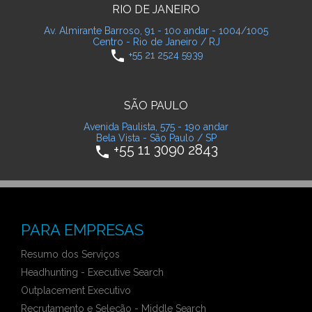
RIO DE JANEIRO
Av. Almirante Barroso, 91 - 10o andar - 1004/1005
Centro - Rio de Janeiro / RJ
phone
+55 21 2524 5939
SÃO PAULO
Avenida Paulista, 575 - 19o andar
Bela Vista - São Paulo / SP
+55 11 3090 2843
phone
PARA EMPRESAS
Resumo dos Serviços
Headhunting - Executive Search
Outplacement Executivo
Recrutamento e Seleção - Middle Search