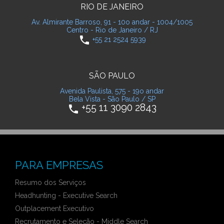
RIO DE JANEIRO
Av. Almirante Barroso, 91 - 10o andar - 1004/1005
Centro - Rio de Janeiro / RJ
phone
+55 21 2524 5939
SÃO PAULO
Avenida Paulista, 575 - 19o andar
Bela Vista - São Paulo / SP
+55 11 3090 2843
phone
PARA EMPRESAS
Resumo dos Serviços
Headhunting - Executive Search
Outplacement Executivo
Recrutamento e Seleção - Middle Search