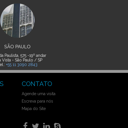
SÃO PAULO
o
a Paulista, 575 -19
andar
a Vista - São Paulo / SP
el.:
+55 11 3090 2843
S
CONTATO
Agende uma visita
Escreva para nós
Mapa do Site