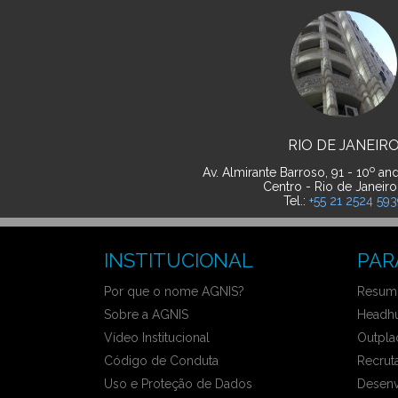
RIO DE JANEIR
o
Av. Almirante Barroso, 91 - 10
and
Centro - Rio de Janeiro
Tel.:
+55 21 2524 59
INSTITUCIONAL
PAR
Por que o nome AGNIS?
Resumo
Sobre a AGNIS
Headhu
Vídeo Institucional
Outpla
Código de Conduta
Recrut
Uso e Proteção de Dados
Desenv