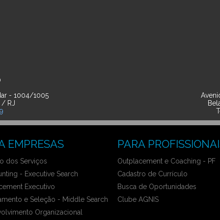
O
ar - 1004/1005
Avenid
 / RJ
Bel
39
T
A EMPRESAS
PARA PROFISSIONAI
 dos Serviços
Outplacement e Coaching - PF
nting - Executive Search
Cadastro de Currículo
cement Executivo
Busca de Oportunidades
amento e Seleção - Middle Search
Clube AGNIS
olvimento Organizacional