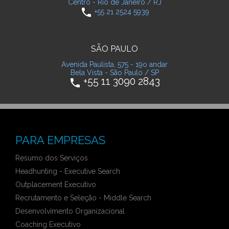
Centro - Rio de Janeiro / RJ
phone
+55 21 2524 5939
SÃO PAULO
Avenida Paulista, 575 - 19o andar
Bela Vista - São Paulo / SP
+55 11 3090 2843
phone
PARA EMPRESAS
Resumo dos Serviços
Headhunting - Executive Search
Outplacement Executivo
Recrutamento e Seleção - Middle Search
Desenvolvimento Organizacional
Coaching Executivo