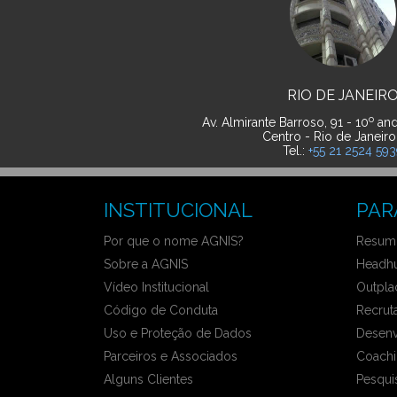
RIO DE JANEIR
o
Av. Almirante Barroso, 91 - 10
and
Centro - Rio de Janeiro
Tel.:
+55 21 2524 59
INSTITUCIONAL
PAR
Por que o nome AGNIS?
Resumo
Sobre a AGNIS
Headhu
Vídeo Institucional
Outpla
Código de Conduta
Recrut
Uso e Proteção de Dados
Desenv
Parceiros e Associados
Coachi
Alguns Clientes
Pesqui