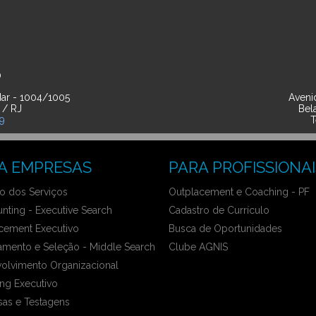
O
ar - 1004/1005
Avenid
 / RJ
Bel
39
T
A EMPRESAS
PARA PROFISSIONAI
 dos Serviços
Outplacement e Coaching - PF
nting - Executive Search
Cadastro de Currículo
cement Executivo
Busca de Oportunidades
amento e Seleção - Middle Search
Clube AGNIS
olvimento Organizacional
ng Executivo
sas e Testagens