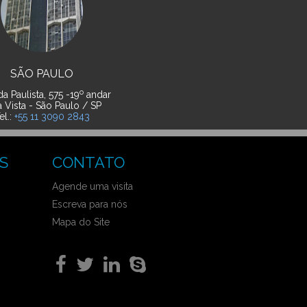
SÃO PAULO
o
a Paulista, 575 -19
andar
a Vista - São Paulo / SP
el.:
+55 11 3090 2843
S
CONTATO
Agende uma visita
Escreva para nós
Mapa do Site