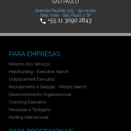
SÃO PAULO
Avenida Paulista, 575 - 19o andar
Bela Vista - São Paulo / SP
+55 11 3090 2843
phone
PARA EMPRESAS
Resumo dos Serviços
Headhunting - Executive Search
Outplacement Executivo
Recrutamento e Seleção - Middle Search
Desenvolvimento Organizacional
Coaching Executivo
Pesquisas e Testagens
Hunting Internacional