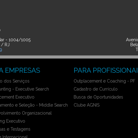
O
ar - 1004/1005
Avenid
 / RJ
Bel
39
T
A EMPRESAS
PARA PROFISSIONAI
 dos Serviços
Outplacement e Coaching - PF
nting - Executive Search
Cadastro de Currículo
cement Executivo
Busca de Oportunidades
amento e Seleção - Middle Search
Clube AGNIS
olvimento Organizacional
ng Executivo
sas e Testagens
 Internacional