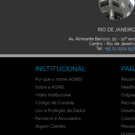
RIO DE JANEIR
o
Av. Almirante Barroso, 91 - 10
and
Centro - Rio de Janeiro
Tel.:
+55 21 2524 59
INSTITUCIONAL
PAR
Por que o nome AGNIS?
Resumo
Sobre a AGNIS
Headhu
Vídeo Institucional
Outpla
Código de Conduta
Recrut
Uso e Proteção de Dados
Desenv
Parceiros e Associados
Coachi
Alguns Clientes
Pesqui
Hunting