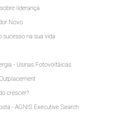
sobre liderança
edor Novo
o sucesso na sua vida
rgia - Usinas Fotovoltáicas
e Outplacement
do crescer?
sta - AGNIS Executive Search