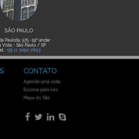
SÃO PAULO
o
a Paulista, 575 -19
andar
a Vista - São Paulo / SP
el.:
+55 11 3090 2843
S
CONTATO
Agende uma visita
Escreva para nós
Mapa do Site