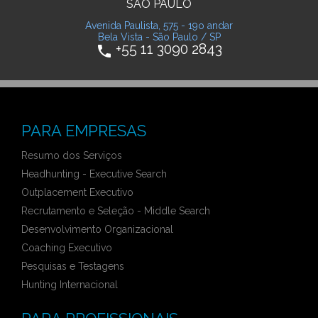
SÃO PAULO
Avenida Paulista, 575 - 19o andar
Bela Vista - São Paulo / SP
+55 11 3090 2843
phone
PARA EMPRESAS
Resumo dos Serviços
Headhunting - Executive Search
Outplacement Executivo
Recrutamento e Seleção - Middle Search
Desenvolvimento Organizacional
Coaching Executivo
Pesquisas e Testagens
Hunting Internacional