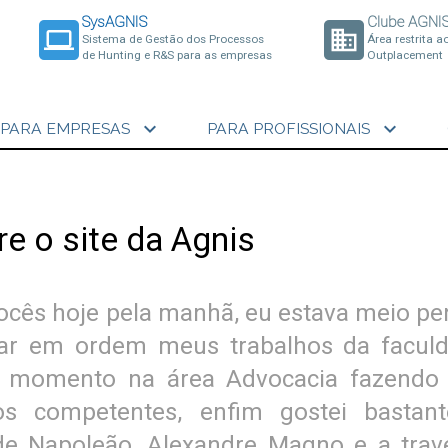
SysAGNIS
Clube AGNI
laptop
business
Sistema de Gestão dos Processos
Área restrita a
de Hunting e R&S para as empresas
Outplacement
expand_more
expand_more
PARA EMPRESAS
PARA PROFISSIONAIS
e o site da Agnis
 vocês hoje pela manhã, eu estava meio pe
car em ordem meus trabalhos da faculd
 momento na área Advocacia fazendo 
 competentes, enfim gostei bastan
de Napoleão, Alexandre Magno e a trav