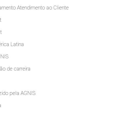
namento Atendimento ao Cliente
t
t
rica Latina
GNIS
ão de carreira
zido pela AGNIS
a