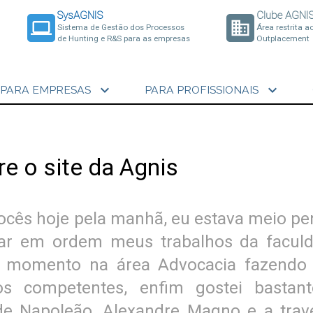
SysAGNIS
Clube AGNI
laptop
business
Sistema de Gestão dos Processos
Área restrita a
de Hunting e R&S para as empresas
Outplacement
expand_more
expand_more
PARA EMPRESAS
PARA PROFISSIONAIS
e o site da Agnis
 vocês hoje pela manhã, eu estava meio pe
car em ordem meus trabalhos da faculd
 momento na área Advocacia fazendo 
 competentes, enfim gostei bastan
de Napoleão, Alexandre Magno e a trav