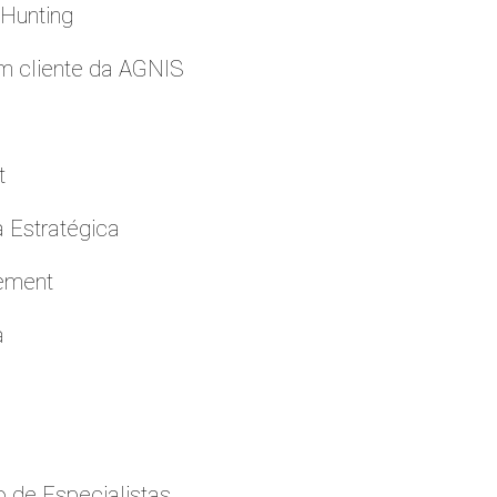
 Hunting
m cliente da AGNIS
t
a Estratégica
cement
a
 de Especialistas