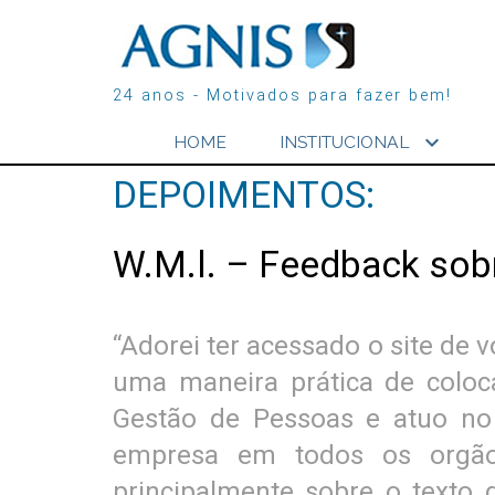
24 anos - Motivados para fazer bem!
expand_more
HOME
INSTITUCIONAL
DEPOIMENTOS:
W.M.l. – Feedback sobr
“Adorei ter acessado o site de
uma maneira prática de colo
Gestão de Pessoas e atuo no
empresa em todos os orgãos
principalmente sobre o texto 