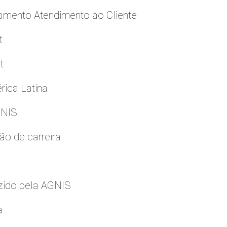
namento Atendimento ao Cliente
t
t
rica Latina
GNIS
ão de carreira
zido pela AGNIS
a