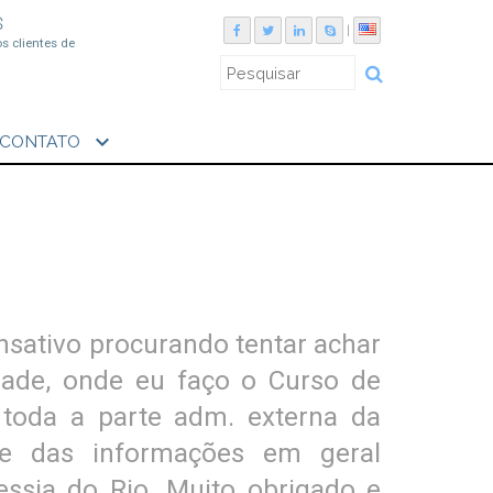
S
|
os clientes de
expand_more
CONTATO
nsativo procurando tentar achar
ade, onde eu faço o Curso de
toda a parte adm. externa da
te das informações em geral
essia do Rio. Muito obrigado e