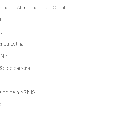
namento Atendimento ao Cliente
t
t
rica Latina
GNIS
ão de carreira
zido pela AGNIS
a