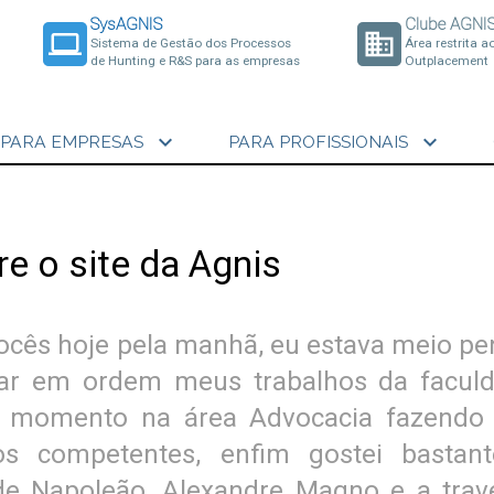
SysAGNIS
Clube AGNI
laptop
business
Sistema de Gestão dos Processos
Área restrita a
de Hunting e R&S para as empresas
Outplacement
expand_more
expand_more
PARA EMPRESAS
PARA PROFISSIONAIS
e o site da Agnis
 vocês hoje pela manhã, eu estava meio pe
car em ordem meus trabalhos da faculd
 momento na área Advocacia fazendo 
 competentes, enfim gostei bastan
de Napoleão, Alexandre Magno e a trav