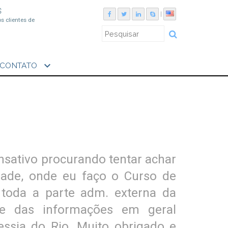
S
|
os clientes de
expand_more
CONTATO
nsativo procurando tentar achar
ade, onde eu faço o Curso de
toda a parte adm. externa da
te das informações em geral
essia do Rio. Muito obrigado e