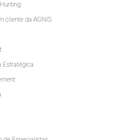
 Hunting
m cliente da AGNIS
t
a Estratégica
cement
a
 de Especialistas