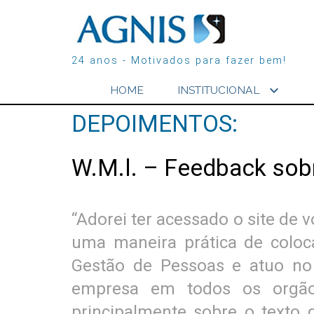
24 anos - Motivados para fazer bem!
expand_more
HOME
INSTITUCIONAL
DEPOIMENTOS:
W.M.l. – Feedback sobr
“Adorei ter acessado o site de
uma maneira prática de colo
Gestão de Pessoas e atuo no
empresa em todos os orgãos
principalmente sobre o texto 