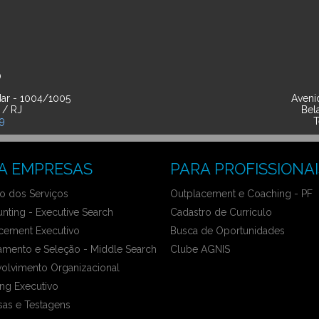
O
ar - 1004/1005
Avenid
 / RJ
Bel
39
T
A EMPRESAS
PARA PROFISSIONAI
 dos Serviços
Outplacement e Coaching - PF
nting - Executive Search
Cadastro de Currículo
cement Executivo
Busca de Oportunidades
amento e Seleção - Middle Search
Clube AGNIS
olvimento Organizacional
ng Executivo
sas e Testagens