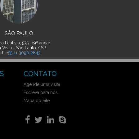
SÃO PAULO
o
a Paulista, 575 -19
andar
a Vista - São Paulo / SP
el.:
+55 11 3090 2843
S
CONTATO
Agende uma visita
Escreva para nós
Mapa do Site