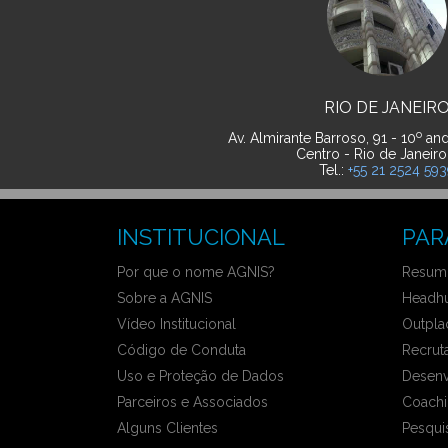
RIO DE JANEIR
o
Av. Almirante Barroso, 91 - 10
and
Centro - Rio de Janeiro
Tel.:
+55 21 2524 59
INSTITUCIONAL
PAR
Por que o nome AGNIS?
Resumo
Sobre a AGNIS
Headhu
Vídeo Institucional
Outpla
Código de Conduta
Recrut
Uso e Proteção de Dados
Desenv
Parceiros e Associados
Coachi
Alguns Clientes
Pesqui