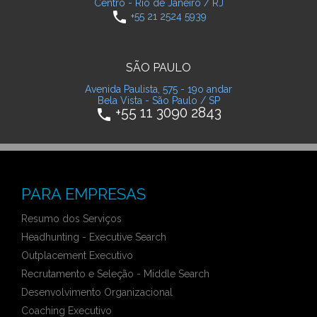
Centro - Rio de Janeiro / RJ
phone
+55 21 2524 5939
SÃO PAULO
Avenida Paulista, 575 - 19o andar
Bela Vista - São Paulo / SP
+55 11 3090 2843
phone
PARA EMPRESAS
Resumo dos Serviços
Headhunting - Executive Search
Outplacement Executivo
Recrutamento e Seleção - Middle Search
Desenvolvimento Organizacional
Coaching Executivo