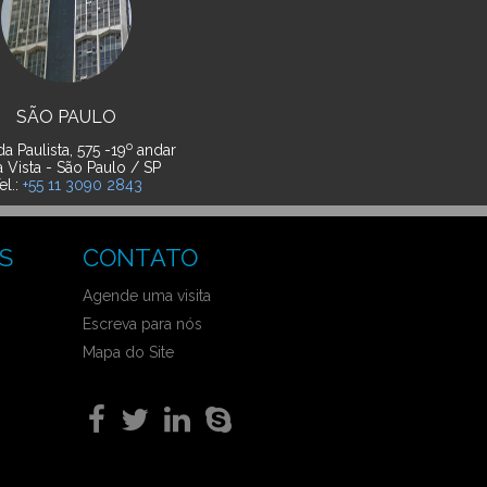
SÃO PAULO
o
a Paulista, 575 -19
andar
a Vista - São Paulo / SP
el.:
+55 11 3090 2843
S
CONTATO
Agende uma visita
Escreva para nós
Mapa do Site