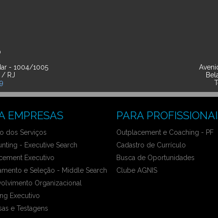
O
ar - 1004/1005
Avenid
 / RJ
Bel
39
T
A EMPRESAS
PARA PROFISSIONAI
 dos Serviços
Outplacement e Coaching - PF
nting - Executive Search
Cadastro de Currículo
cement Executivo
Busca de Oportunidades
amento e Seleção - Middle Search
Clube AGNIS
olvimento Organizacional
ng Executivo
sas e Testagens