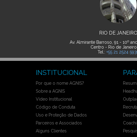
RIO DE JANEIR
o
Av. Almirante Barroso, 91 - 10
and
Centro - Rio de Janeiro
Tel.:
+55 21 2524 59
INSTITUCIONAL
PAR
Por que o nome AGNIS?
Resumo
Sobre a AGNIS
Headhu
Vídeo Institucional
Outpla
Código de Conduta
Recrut
Uso e Proteção de Dados
Desenv
Parceiros e Associados
Coachi
Alguns Clientes
Pesqui