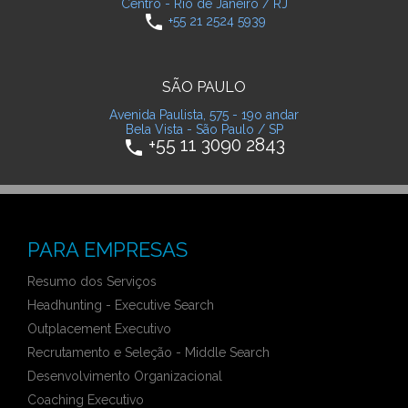
Centro - Rio de Janeiro / RJ
phone
+55 21 2524 5939
SÃO PAULO
Avenida Paulista, 575 - 19o andar
Bela Vista - São Paulo / SP
+55 11 3090 2843
phone
PARA EMPRESAS
Resumo dos Serviços
Headhunting - Executive Search
Outplacement Executivo
Recrutamento e Seleção - Middle Search
Desenvolvimento Organizacional
Coaching Executivo