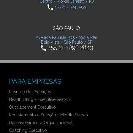
Centro - Rio de Janeiro / RJ
phone
+55 21 2524 5939
SÃO PAULO
Avenida Paulista, 575 - 19o andar
Bela Vista - São Paulo / SP
+55 11 3090 2843
phone
PARA EMPRESAS
Resumo dos Serviços
Headhunting - Executive Search
Outplacement Executivo
Recrutamento e Seleção - Middle Search
Desenvolvimento Organizacional
Coaching Executivo