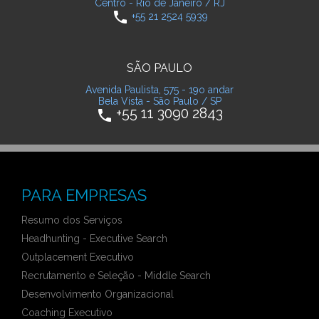
Centro - Rio de Janeiro / RJ
phone
+55 21 2524 5939
SÃO PAULO
Avenida Paulista, 575 - 19o andar
Bela Vista - São Paulo / SP
+55 11 3090 2843
phone
PARA EMPRESAS
Resumo dos Serviços
Headhunting - Executive Search
Outplacement Executivo
Recrutamento e Seleção - Middle Search
Desenvolvimento Organizacional
Coaching Executivo