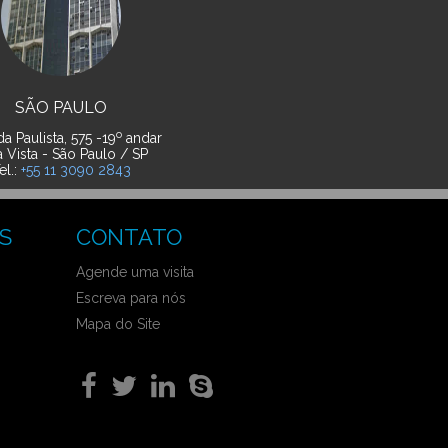
SÃO PAULO
o
a Paulista, 575 -19
andar
a Vista - São Paulo / SP
el.:
+55 11 3090 2843
S
CONTATO
Agende uma visita
Escreva para nós
Mapa do Site