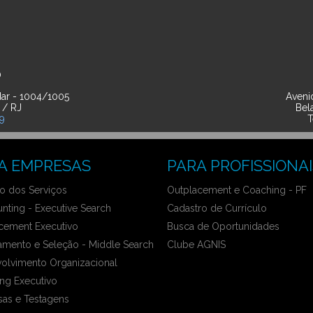
O
ar - 1004/1005
Avenid
 / RJ
Bel
39
T
A EMPRESAS
PARA PROFISSIONAI
 dos Serviços
Outplacement e Coaching - PF
nting - Executive Search
Cadastro de Currículo
cement Executivo
Busca de Oportunidades
amento e Seleção - Middle Search
Clube AGNIS
olvimento Organizacional
ng Executivo
sas e Testagens