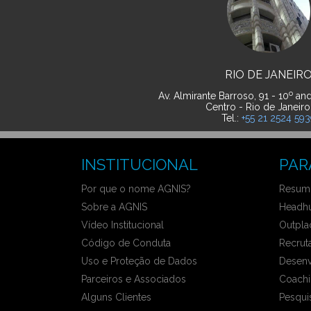
RIO DE JANEIR
o
Av. Almirante Barroso, 91 - 10
and
Centro - Rio de Janeiro
Tel.:
+55 21 2524 59
INSTITUCIONAL
PAR
Por que o nome AGNIS?
Resumo
Sobre a AGNIS
Headhu
Vídeo Institucional
Outpla
Código de Conduta
Recrut
Uso e Proteção de Dados
Desenv
Parceiros e Associados
Coachi
Alguns Clientes
Pesqui