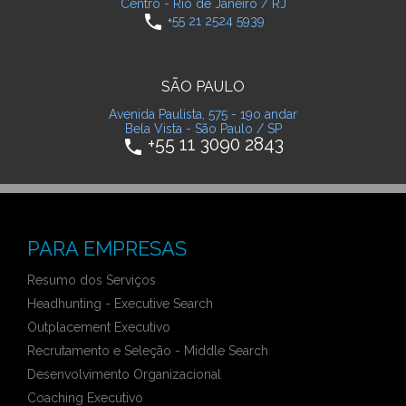
Centro - Rio de Janeiro / RJ
phone
+55 21 2524 5939
SÃO PAULO
Avenida Paulista, 575 - 19o andar
Bela Vista - São Paulo / SP
+55 11 3090 2843
phone
PARA EMPRESAS
Resumo dos Serviços
Headhunting - Executive Search
Outplacement Executivo
Recrutamento e Seleção - Middle Search
Desenvolvimento Organizacional
Coaching Executivo