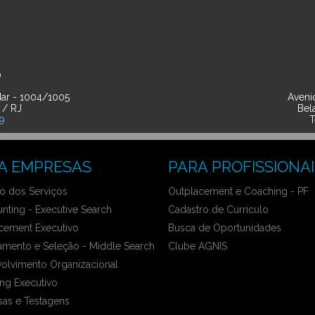
O
ar - 1004/1005
Avenid
 / RJ
Bel
39
T
A EMPRESAS
PARA PROFISSIONAI
 dos Serviços
Outplacement e Coaching - PF
nting - Executive Search
Cadastro de Currículo
cement Executivo
Busca de Oportunidades
amento e Seleção - Middle Search
Clube AGNIS
olvimento Organizacional
ng Executivo
sas e Testagens