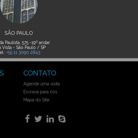
SÃO PAULO
o
a Paulista, 575 -19
andar
a Vista - São Paulo / SP
el.:
+55 11 3090 2843
S
CONTATO
Agende uma visita
Escreva para nós
Mapa do Site