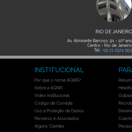
RIO DE JANEIR
o
Av. Almirante Barroso, 91 - 10
and
Centro - Rio de Janeiro
Tel.:
+55 21 2524 59
INSTITUCIONAL
PAR
Por que o nome AGNIS?
Resumo
Sobre a AGNIS
Headhu
Vídeo Institucional
Outpla
Código de Conduta
Recrut
Uso e Proteção de Dados
Desenv
Parceiros e Associados
Coachi
Alguns Clientes
Pesqui