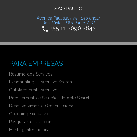
SÃO PAULO
Avenida Paulista, 575 - 19o andar
Bela Vista - São Paulo / SP
+55 11 3090 2843
phone
PARA EMPRESAS
Resumo dos Serviços
Headhunting - Executive Search
Outplacement Executivo
Recrutamento e Seleção - Middle Search
Desenvolvimento Organizacional
Coaching Executivo
Pesquisas e Testagens
Hunting Internacional