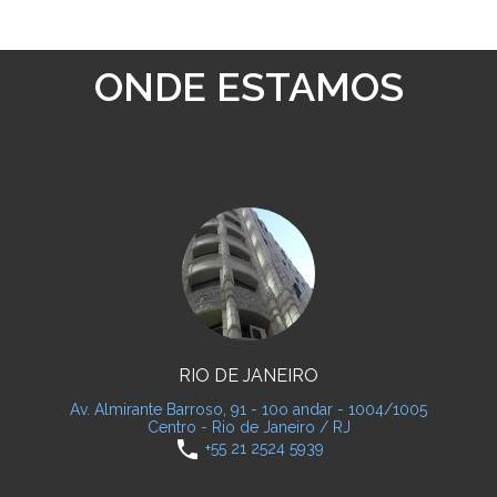
ONDE ESTAMOS
RIO DE JANEIRO
Av. Almirante Barroso, 91 - 10o andar - 1004/1005
Centro - Rio de Janeiro / RJ
phone
+55 21 2524 5939