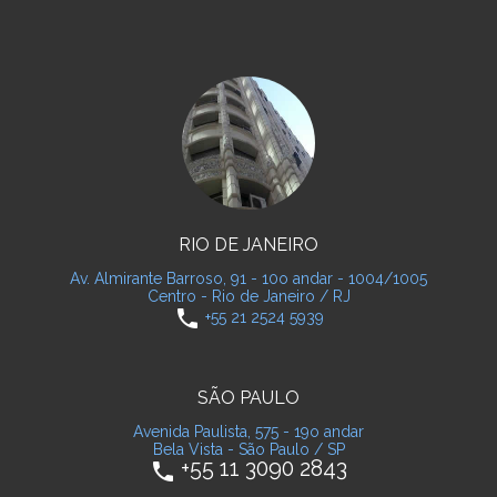
RIO DE JANEIRO
Av. Almirante Barroso, 91 - 10o andar - 1004/1005
Centro - Rio de Janeiro / RJ
phone
+55 21 2524 5939
SÃO PAULO
Avenida Paulista, 575 - 19o andar
Bela Vista - São Paulo / SP
+55 11 3090 2843
phone