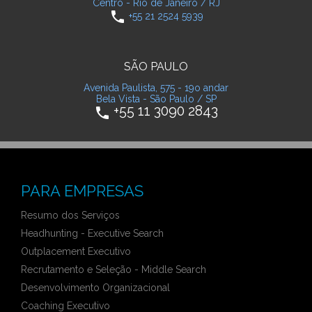
Centro - Rio de Janeiro / RJ
phone
+55 21 2524 5939
SÃO PAULO
Avenida Paulista, 575 - 19o andar
Bela Vista - São Paulo / SP
+55 11 3090 2843
phone
PARA EMPRESAS
Resumo dos Serviços
Headhunting - Executive Search
Outplacement Executivo
Recrutamento e Seleção - Middle Search
Desenvolvimento Organizacional
Coaching Executivo