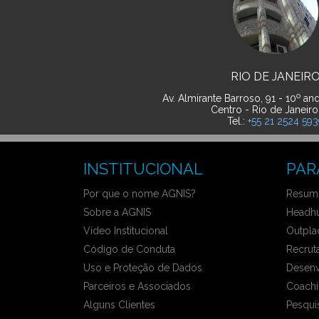
RIO DE JANEIR
o
Av. Almirante Barroso, 91 - 10
and
Centro - Rio de Janeiro
Tel.:
+55 21 2524 59
INSTITUCIONAL
PAR
Por que o nome AGNIS?
Resumo
Sobre a AGNIS
Headhu
Vídeo Institucional
Outpla
Código de Conduta
Recrut
Uso e Proteção de Dados
Desenv
Parceiros e Associados
Coachi
Alguns Clientes
Pesqui