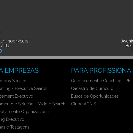
O
ar - 1004/1005
Avenid
 / RJ
Bel
39
T
A EMPRESAS
PARA PROFISSIONAI
 dos Serviços
Outplacement e Coaching - PF
nting - Executive Search
Cadastro de Currículo
cement Executivo
Busca de Oportunidades
amento e Seleção - Middle Search
Clube AGNIS
olvimento Organizacional
ng Executivo
sas e Testagens