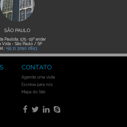
SÃO PAULO
o
a Paulista, 575 -19
andar
a Vista - São Paulo / SP
el.:
+55 11 3090 2843
S
CONTATO
Agende uma visita
Escreva para nós
Mapa do Site