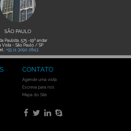
SÃO PAULO
o
a Paulista, 575 -19
andar
a Vista - São Paulo / SP
el.:
+55 11 3090 2843
S
CONTATO
Agende uma visita
Escreva para nós
Mapa do Site