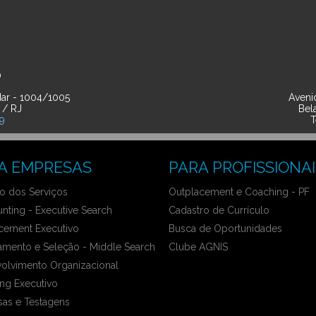
O
ar - 1004/1005
Avenid
 / RJ
Bel
39
T
A EMPRESAS
PARA PROFISSIONAI
 dos Serviços
Outplacement e Coaching - PF
nting - Executive Search
Cadastro de Currículo
cement Executivo
Busca de Oportunidades
amento e Seleção - Middle Search
Clube AGNIS
olvimento Organizacional
ng Executivo
sas e Testagens