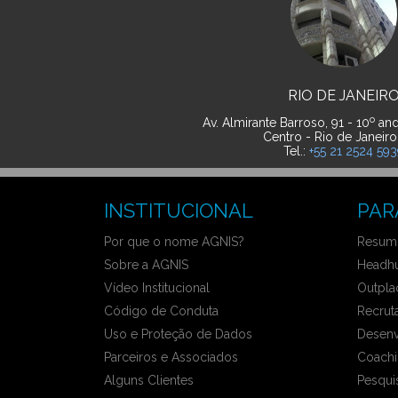
RIO DE JANEIR
o
Av. Almirante Barroso, 91 - 10
and
Centro - Rio de Janeiro
Tel.:
+55 21 2524 59
INSTITUCIONAL
PAR
Por que o nome AGNIS?
Resumo
Sobre a AGNIS
Headhu
Vídeo Institucional
Outpla
Código de Conduta
Recrut
Uso e Proteção de Dados
Desenv
Parceiros e Associados
Coachi
Alguns Clientes
Pesqui