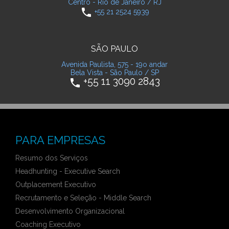
Centro - Rio de Janeiro / RJ
phone
+55 21 2524 5939
SÃO PAULO
Avenida Paulista, 575 - 19o andar
Bela Vista - São Paulo / SP
+55 11 3090 2843
phone
PARA EMPRESAS
Resumo dos Serviços
Headhunting - Executive Search
Outplacement Executivo
Recrutamento e Seleção - Middle Search
Desenvolvimento Organizacional
Coaching Executivo