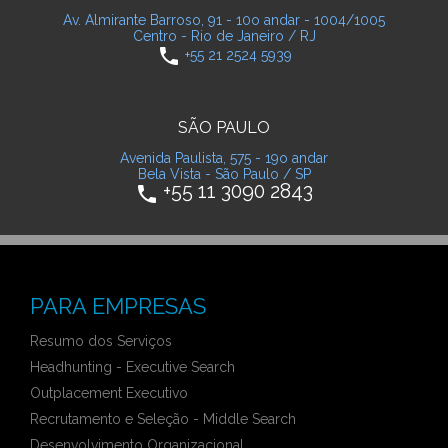
Av. Almirante Barroso, 91 - 10o andar - 1004/1005
Centro - Rio de Janeiro / RJ
phone
+55 21 2524 5939
SÃO PAULO
Avenida Paulista, 575 - 19o andar
Bela Vista - São Paulo / SP
+55 11 3090 2843
phone
PARA EMPRESAS
Resumo dos Serviços
Headhunting - Executive Search
Outplacement Executivo
Recrutamento e Seleção - Middle Search
Desenvolvimento Organizacional