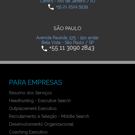
Centro - Rio de Janeiro / RJ
phone
+55 21 2524 5939
SÃO PAULO
Avenida Paulista, 575 - 19o andar
Bela Vista - São Paulo / SP
+55 11 3090 2843
phone
PARA EMPRESAS
Resumo dos Serviços
Headhunting - Executive Search
Outplacement Executivo
Recrutamento e Seleção - Middle Search
Desenvolvimento Organizacional
Coaching Executivo