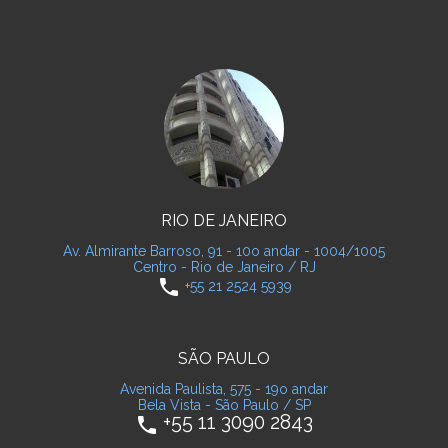
RIO DE JANEIRO
Av. Almirante Barroso, 91 - 10o andar - 1004/1005
Centro - Rio de Janeiro / RJ
phone
+55 21 2524 5939
SÃO PAULO
Avenida Paulista, 575 - 19o andar
Bela Vista - São Paulo / SP
+55 11 3090 2843
phone