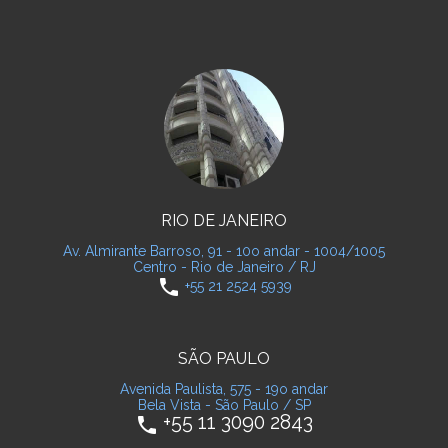
RIO DE JANEIRO
Av. Almirante Barroso, 91 - 10o andar - 1004/1005
Centro - Rio de Janeiro / RJ
phone
+55 21 2524 5939
SÃO PAULO
Avenida Paulista, 575 - 19o andar
Bela Vista - São Paulo / SP
+55 11 3090 2843
phone