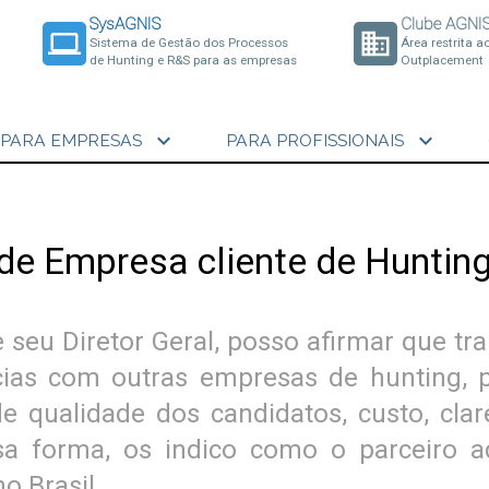
SysAGNIS
Clube AGNI
laptop
business
Sistema de Gestão dos Processos
Área restrita a
de Hunting e R&S para as empresas
Outplacement
expand_more
expand_more
PARA EMPRESAS
PARA PROFISSIONAIS
 de Empresa cliente de Huntin
seu Diretor Geral, posso afirmar que t
cias com outras empresas de hunting,
 qualidade dos candidatos, custo, cla
ssa forma, os indico como o parceiro
o Brasil.