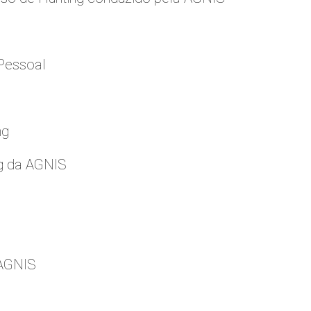
Pessoal
ng
g da AGNIS
 AGNIS