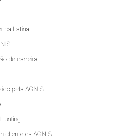
t
rica Latina
GNIS
ão de carreira
zido pela AGNIS
a
 Hunting
m cliente da AGNIS