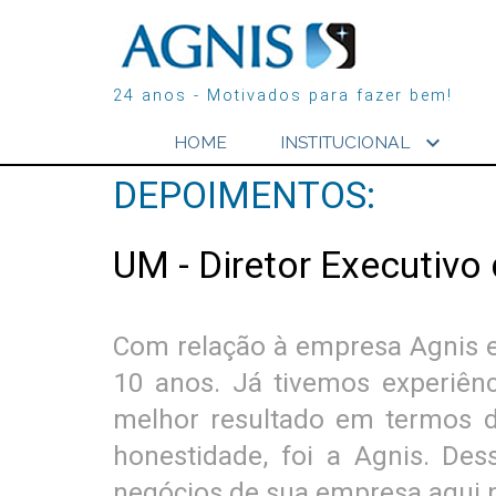
24 anos - Motivados para fazer bem!
expand_more
HOME
INSTITUCIONAL
DEPOIMENTOS:
UM - Diretor Executivo
Com relação à empresa Agnis e 
10 anos. Já tivemos experiên
melhor resultado em termos de
honestidade, foi a Agnis. De
negócios de sua empresa aqui n