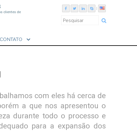
S
|
os clientes de
expand_more
CONTATO
g
rabalhamos com eles há cerca de
 porém a que nos apresentou o
reza durante todo o processo e
 adequado para a expansão dos