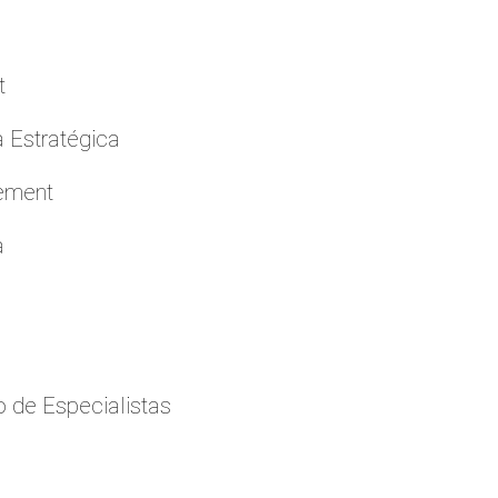
t
a Estratégica
cement
a
 de Especialistas