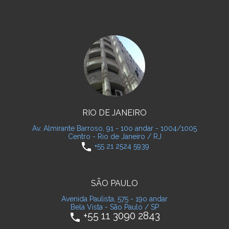
RIO DE JANEIRO
Av. Almirante Barroso, 91 - 10o andar - 1004/1005
Centro - Rio de Janeiro / RJ
phone
+55 21 2524 5939
SÃO PAULO
Avenida Paulista, 575 - 19o andar
Bela Vista - São Paulo / SP
+55 11 3090 2843
phone