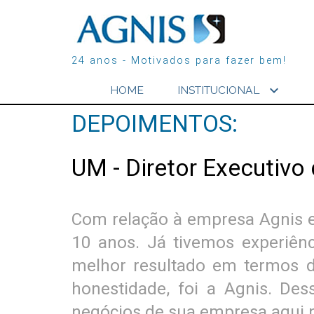
24 anos - Motivados para fazer bem!
expand_more
HOME
INSTITUCIONAL
DEPOIMENTOS:
UM - Diretor Executivo
Com relação à empresa Agnis e 
10 anos. Já tivemos experiên
melhor resultado em termos de
honestidade, foi a Agnis. De
negócios de sua empresa aqui n