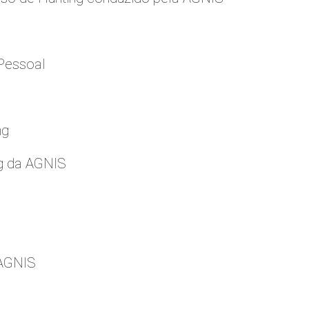
Pessoal
ng
g da AGNIS
 AGNIS