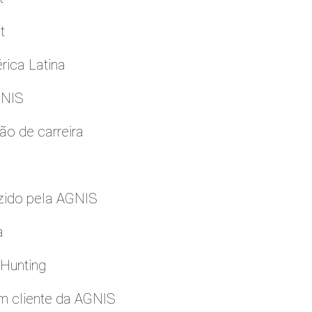
t
rica Latina
GNIS
ão de carreira
zido pela AGNIS
a
 Hunting
m cliente da AGNIS