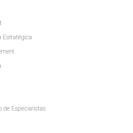
t
a Estratégica
cement
a
 de Especialistas