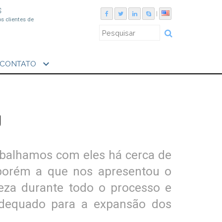
S
|
os clientes de
expand_more
CONTATO
g
rabalhamos com eles há cerca de
 porém a que nos apresentou o
reza durante todo o processo e
 adequado para a expansão dos