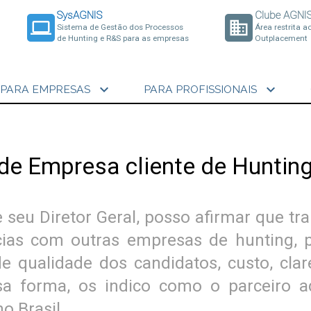
SysAGNIS
Clube AGNI
laptop
business
Sistema de Gestão dos Processos
Área restrita a
de Hunting e R&S para as empresas
Outplacement
expand_more
expand_more
PARA EMPRESAS
PARA PROFISSIONAIS
 de Empresa cliente de Huntin
seu Diretor Geral, posso afirmar que t
cias com outras empresas de hunting,
 qualidade dos candidatos, custo, cla
ssa forma, os indico como o parceiro
o Brasil.