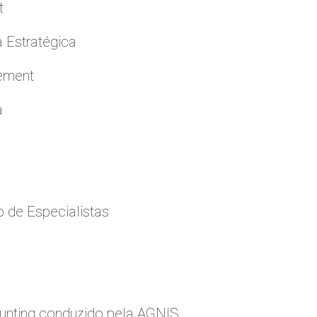
t
a Estratégica
cement
a
 de Especialistas
nting conduzido pela AGNIS