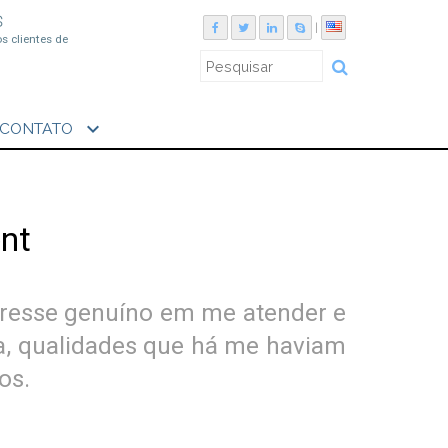
S
|
os clientes de
expand_more
CONTATO
nt
teresse genuíno em me atender e
ia, qualidades que há me haviam
os.