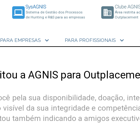
SysAGNIS
Clube AGNI
laptop
business
Sistema de Gestão dos Processos
Área restrita a
de Hunting e R&S para as empresas
Outplacement
expand_more
expand_more
PARA EMPRESAS
PARA PROFISSIONAIS
sitou a AGNIS para Outplaceme
cê pela sua disponibilidade, doação, in
o visível da sua integridade e competênc
tou também indicando a amigos executiv