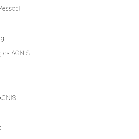
Pessoal
ng
g da AGNIS
 AGNIS
a