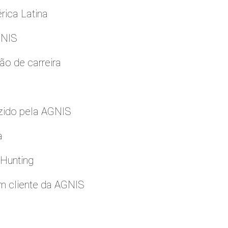
rica Latina
GNIS
ão de carreira
zido pela AGNIS
a
 Hunting
m cliente da AGNIS