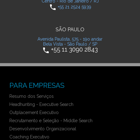
Centro - Rio de Janeiro / RJ
phone
+55 21 2524 5939
SÃO PAULO
Avenida Paulista, 575 - 19o andar
Bela Vista - São Paulo / SP
+55 11 3090 2843
phone
PARA EMPRESAS
Resumo dos Serviços
Headhunting - Executive Search
Outplacement Executivo
Recrutamento e Seleção - Middle Search
Desenvolvimento Organizacional
Coaching Executivo