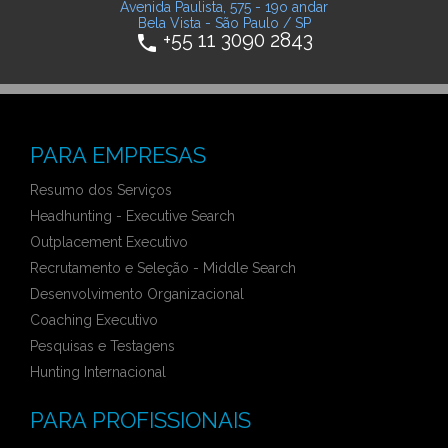
Avenida Paulista, 575 - 19o andar
Bela Vista - São Paulo / SP
+55 11 3090 2843
phone
PARA EMPRESAS
Resumo dos Serviços
Headhunting - Executive Search
Outplacement Executivo
Recrutamento e Seleção - Middle Search
Desenvolvimento Organizacional
Coaching Executivo
Pesquisas e Testagens
Hunting Internacional
PARA PROFISSIONAIS