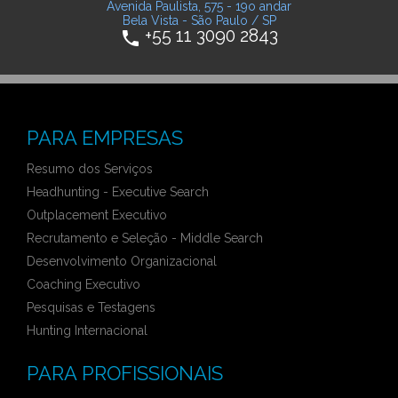
Avenida Paulista, 575 - 19o andar
Bela Vista - São Paulo / SP
+55 11 3090 2843
phone
PARA EMPRESAS
Resumo dos Serviços
Headhunting - Executive Search
Outplacement Executivo
Recrutamento e Seleção - Middle Search
Desenvolvimento Organizacional
Coaching Executivo
Pesquisas e Testagens
Hunting Internacional
PARA PROFISSIONAIS