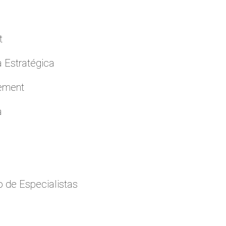
t
a Estratégica
cement
a
 de Especialistas