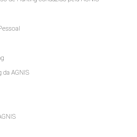
Pessoal
ng
g da AGNIS
 AGNIS