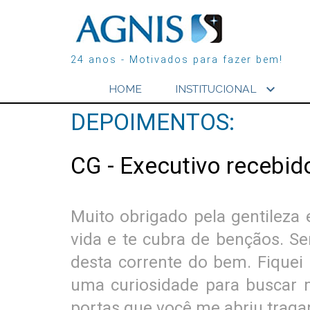
24 anos - Motivados para fazer bem!
expand_more
HOME
INSTITUCIONAL
DEPOIMENTOS:
CG - Executivo recebi
Muito obrigado pela gentileza
vida e te cubra de bençãos. Se
desta corrente do bem. Fiquei 
uma curiosidade para buscar m
portas que você me abriu traga