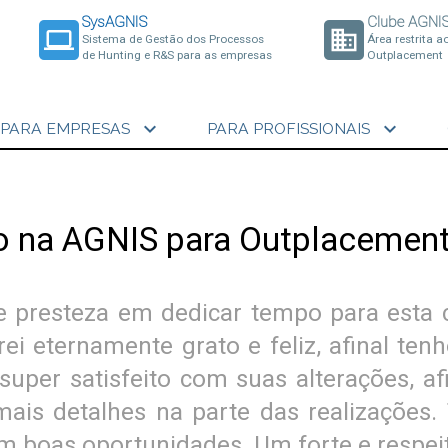
SysAGNIS
Clube AGNI
laptop
business
Sistema de Gestão dos Processos
Área restrita a
de Hunting e R&S para as empresas
Outplacement
expand_more
expand_more
PARA EMPRESAS
PARA PROFISSIONAIS
do na AGNIS para Outplacemen
 e presteza em dedicar tempo para esta
rei eternamente grato e feliz, afinal t
super satisfeito com suas alterações, a
ais detalhes na parte das realizações
m boas oportunidades. Um forte e respei