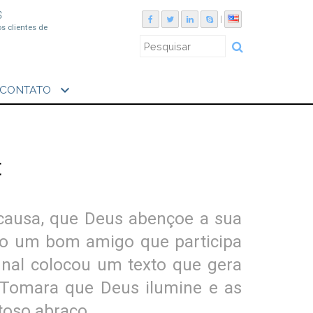
S
|
os clientes de
expand_more
CONTATO
t
 causa, que Deus abençoe a sua
enho um bom amigo que participa
final colocou um texto que gera
. Tomara que Deus ilumine e as
toso abraço,