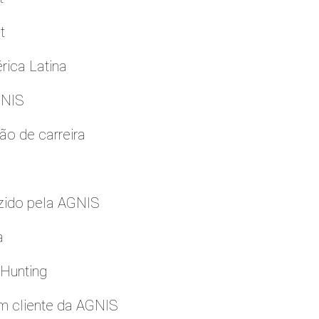
t
rica Latina
GNIS
ão de carreira
zido pela AGNIS
a
 Hunting
m cliente da AGNIS