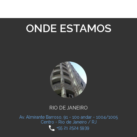
ONDE ESTAMOS
RIO DE JANEIRO
Av. Almirante Barroso, 91 - 10o andar - 1004/1005
Centro - Rio de Janeiro / RJ
phone
+55 21 2524 5939