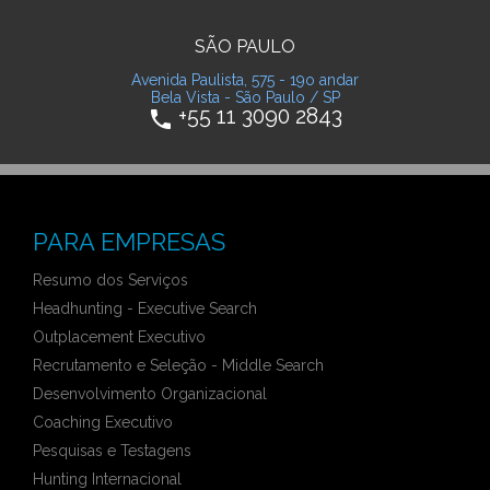
SÃO PAULO
Avenida Paulista, 575 - 19o andar
Bela Vista - São Paulo / SP
+55 11 3090 2843
phone
PARA EMPRESAS
Resumo dos Serviços
Headhunting - Executive Search
Outplacement Executivo
Recrutamento e Seleção - Middle Search
Desenvolvimento Organizacional
Coaching Executivo
Pesquisas e Testagens
Hunting Internacional