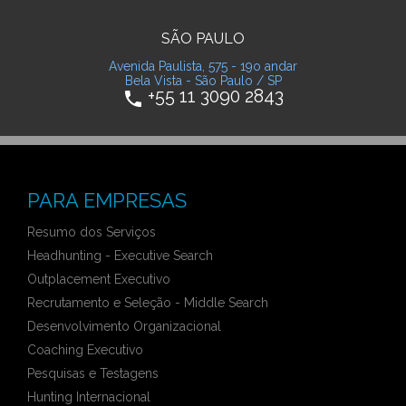
SÃO PAULO
Avenida Paulista, 575 - 19o andar
Bela Vista - São Paulo / SP
+55 11 3090 2843
phone
PARA EMPRESAS
Resumo dos Serviços
Headhunting - Executive Search
Outplacement Executivo
Recrutamento e Seleção - Middle Search
Desenvolvimento Organizacional
Coaching Executivo
Pesquisas e Testagens
Hunting Internacional