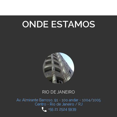
ONDE ESTAMOS
RIO DE JANEIRO
Av. Almirante Barroso, 91 - 10o andar - 1004/1005
Centro - Rio de Janeiro / RJ
phone
+55 21 2524 5939