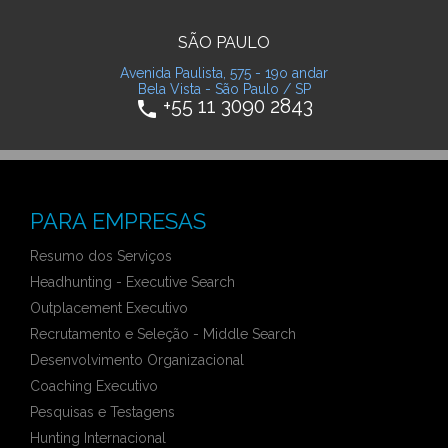
SÃO PAULO
Avenida Paulista, 575 - 19o andar
Bela Vista - São Paulo / SP
+55 11 3090 2843
phone
PARA EMPRESAS
Resumo dos Serviços
Headhunting - Executive Search
Outplacement Executivo
Recrutamento e Seleção - Middle Search
Desenvolvimento Organizacional
Coaching Executivo
Pesquisas e Testagens
Hunting Internacional