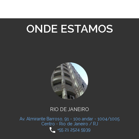
ONDE ESTAMOS
RIO DE JANEIRO
Av. Almirante Barroso, 91 - 10o andar - 1004/1005
Centro - Rio de Janeiro / RJ
phone
+55 21 2524 5939