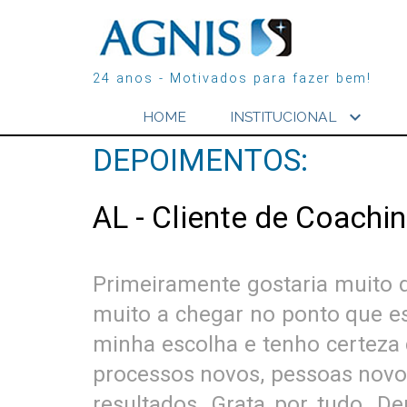
24 anos - Motivados para fazer bem!
expand_more
HOME
INSTITUCIONAL
DEPOIMENTOS:
AL - Cliente de Coachi
Primeiramente gostaria muito 
muito a chegar no ponto que es
minha escolha e tenho certeza q
processos novos, pessoas novos
resultados. Grata por tudo. 