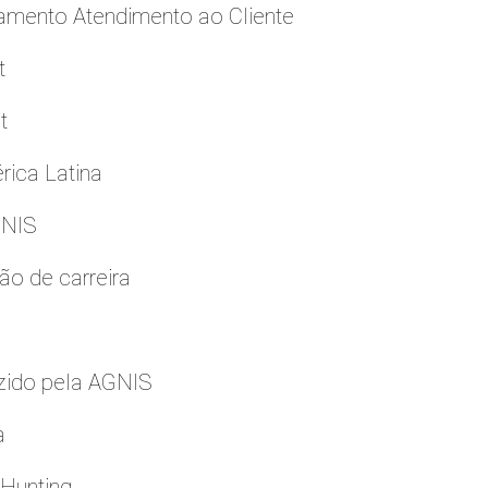
namento Atendimento ao Cliente
t
t
rica Latina
GNIS
ão de carreira
zido pela AGNIS
a
 Hunting