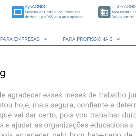
SysAGNIS
Clube AGNI
laptop
business
Sistema de Gestão dos Processos
Área restrita a
de Hunting e R&S para as empresas
Outplacement
expand_more
expand_more
PARA EMPRESAS
PARA PROFISSIONAIS
ng
de agradecer esses meses de trabalho ju
tou hoje, mais segura, confiante e deter
ue vai dar certo, pois vou trabalhar dur
 e ajudar as organizações educacionais
Depois agradecer pelo bom bate-papo d