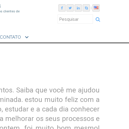
S
|
os clientes de
expand_more
CONTATO
ntos. Saiba que você me ajudou
minada. estou muito feliz com a
o, estudar e a cada dia conhecer
 a melhorar os seus processos e
e ontem, foi muito bom mesmo!