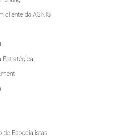
m cliente da AGNIS
t
a Estratégica
cement
a
 de Especialistas