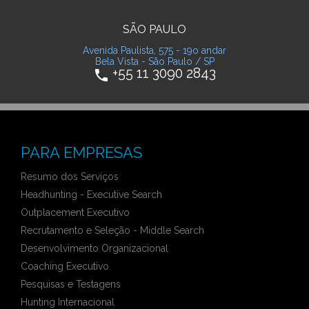
SÃO PAULO
Avenida Paulista, 575 - 19o andar
Bela Vista - São Paulo / SP
+55 11 3090 2843
phone
PARA EMPRESAS
Resumo dos Serviços
Headhunting - Executive Search
Outplacement Executivo
Recrutamento e Seleção - Middle Search
Desenvolvimento Organizacional
Coaching Executivo
Pesquisas e Testagens
Hunting Internacional