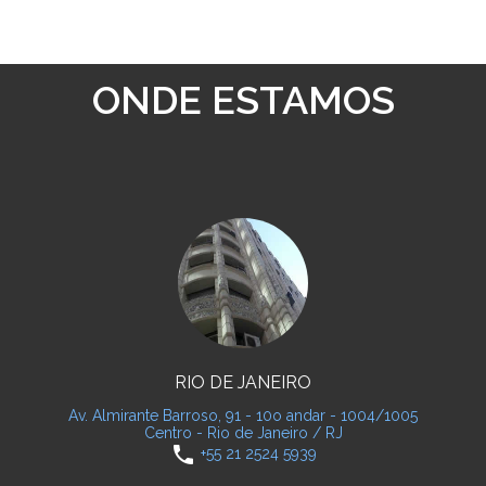
ONDE ESTAMOS
RIO DE JANEIRO
Av. Almirante Barroso, 91 - 10o andar - 1004/1005
Centro - Rio de Janeiro / RJ
phone
+55 21 2524 5939