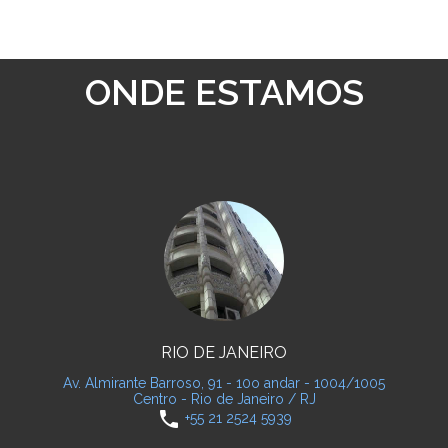
ONDE ESTAMOS
RIO DE JANEIRO
Av. Almirante Barroso, 91 - 10o andar - 1004/1005
Centro - Rio de Janeiro / RJ
phone
+55 21 2524 5939