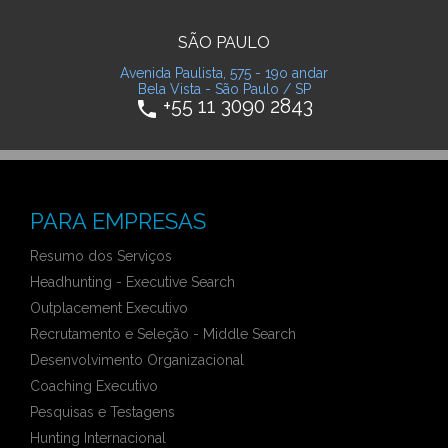
SÃO PAULO
Avenida Paulista, 575 - 19o andar
Bela Vista - São Paulo / SP
+55 11 3090 2843
phone
PARA EMPRESAS
Resumo dos Serviços
Headhunting - Executive Search
Outplacement Executivo
Recrutamento e Seleção - Middle Search
Desenvolvimento Organizacional
Coaching Executivo
Pesquisas e Testagens
Hunting Internacional