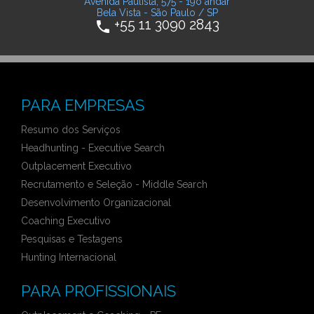
Avenida Paulista, 575 - 19o andar
Bela Vista - São Paulo / SP
+55 11 3090 2843
phone
PARA EMPRESAS
Resumo dos Serviços
Headhunting - Executive Search
Outplacement Executivo
Recrutamento e Seleção - Middle Search
Desenvolvimento Organizacional
Coaching Executivo
Pesquisas e Testagens
Hunting Internacional
PARA PROFISSIONAIS