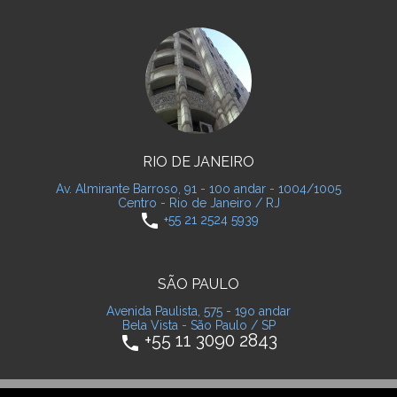
RIO DE JANEIRO
Av. Almirante Barroso, 91 - 10o andar - 1004/1005
Centro - Rio de Janeiro / RJ
phone
+55 21 2524 5939
SÃO PAULO
Avenida Paulista, 575 - 19o andar
Bela Vista - São Paulo / SP
+55 11 3090 2843
phone