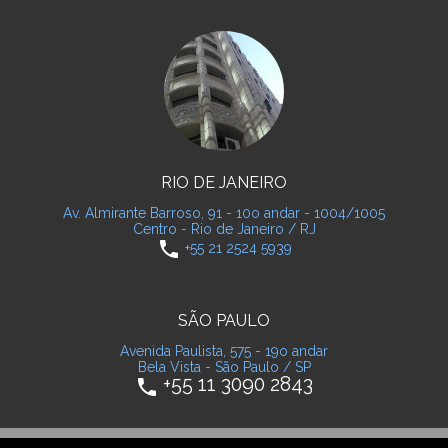
RIO DE JANEIRO
Av. Almirante Barroso, 91 - 10o andar - 1004/1005
Centro - Rio de Janeiro / RJ
phone
+55 21 2524 5939
SÃO PAULO
Avenida Paulista, 575 - 19o andar
Bela Vista - São Paulo / SP
+55 11 3090 2843
phone