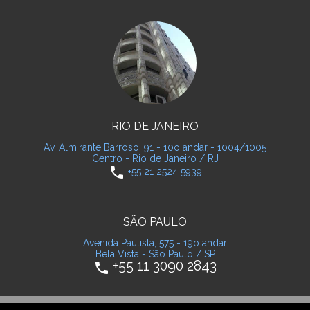
RIO DE JANEIRO
Av. Almirante Barroso, 91 - 10o andar - 1004/1005
Centro - Rio de Janeiro / RJ
phone
+55 21 2524 5939
SÃO PAULO
Avenida Paulista, 575 - 19o andar
Bela Vista - São Paulo / SP
+55 11 3090 2843
phone