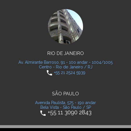
RIO DE JANEIRO
Av. Almirante Barroso, 91 - 10o andar - 1004/1005
Centro - Rio de Janeiro / RJ
phone
+55 21 2524 5939
SÃO PAULO
Avenida Paulista, 575 - 19o andar
Bela Vista - São Paulo / SP
+55 11 3090 2843
phone