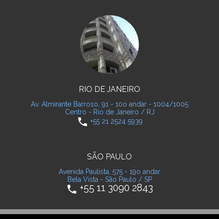
RIO DE JANEIRO
Av. Almirante Barroso, 91 - 10o andar - 1004/1005
Centro - Rio de Janeiro / RJ
phone
+55 21 2524 5939
SÃO PAULO
Avenida Paulista, 575 - 19o andar
Bela Vista - São Paulo / SP
+55 11 3090 2843
phone